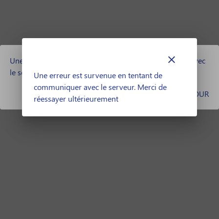
clear
Une erreur est survenue en tentant de communiquer avec
le serveur. Merci de réessayer ultérieurement
Une erreur est survenue en tentant de
communiquer avec le serveur. Merci de
RETOUR
réessayer ultérieurement